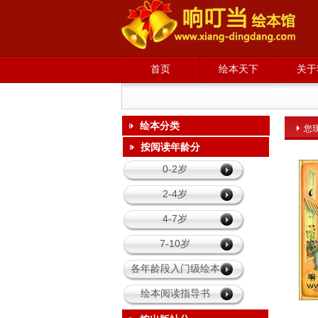
首页
绘本天下
关于
绘本分类
您
请输入内容
按阅读年龄分
0-2岁
2-4岁
4-7岁
7-10岁
各年龄段入门级绘本
绘本阅读指导书