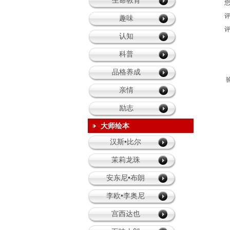
生命教育
趣味
认知
科普
品格养成
亲情
励志
大师绘本
汉斯•比尔
茉莉龙珠
安东尼•布朗
李欧•李奥尼
宫西达也