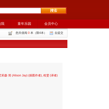
的我
童年乐园
会员中心
您共借阅
0
本（限4本）
去提交
艾莉森·简 (Alison Jay) (插图作者), 程雯 (译者)