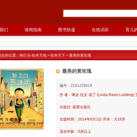
我们
借阅指南
图书快递
在线试听
育儿
现在的位置：
响叮当-绘本天地
>
绘本天下
> 最美的黄玫瑰
最美的黄玫瑰
编号：Z151225019
作 者：琳达·拉文·洛丁 (Linda Ravin Lodding) 
出版社: 新蕾出版社
出版时间：2014年6月1日 开本：大16开
适合年龄：5岁以上