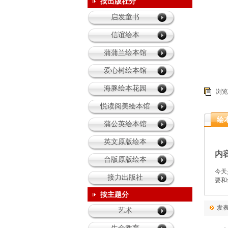
育儿的我
按出版社分
启发童书
童年乐园
信谊绘本
蒲蒲兰绘本馆
爱心树绘本馆
海豚绘本花园
浏览 
悦读阅美绘本馆
绘
蒲公英绘本馆
英文原版绘本
内
台版原版绘本
今天
接力出版社
要和
按主题分
发
艺术