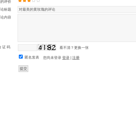
您的评价
评论标题
评论内容
验 证 码
看不清？更换一张
匿名发表
您尚未登录
登录
|
注册