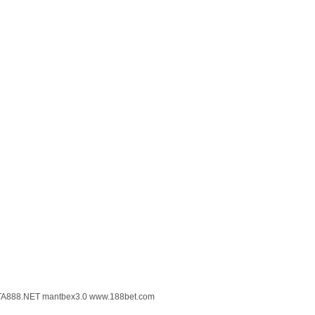
TA888.NET
mantbex3.0
www.188bet.com