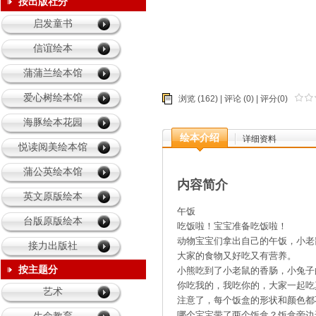
育儿的我
按出版社分
启发童书
童年乐园
信谊绘本
蒲蒲兰绘本馆
爱心树绘本馆
浏览 (162) |
评论
(0) | 评分(0)
海豚绘本花园
绘本介绍
详细资料
悦读阅美绘本馆
蒲公英绘本馆
内容简介
英文原版绘本
午饭
台版原版绘本
吃饭啦！宝宝准备吃饭啦！
动物宝宝们拿出自己的午饭，小老鼠带了.
接力出版社
大家的食物又好吃又有营养。
按主题分
小熊吃到了小老鼠的香肠，小兔子的鸡
你吃我的，我吃你的，大家一起吃
艺术
注意了，每个饭盒的形状和颜色都
哪个宝宝带了两个饭盒？饭盒旁边