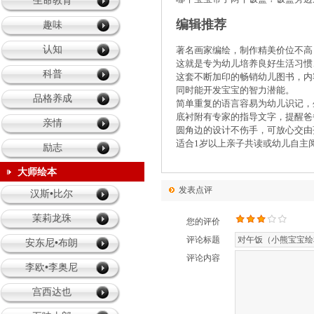
生命教育
编辑推荐
趣味
认知
著名画家编绘，制作精美价位不高
这就是专为幼儿培养良好生活习惯
科普
这套不断加印的畅销幼儿图书，内
同时能开发宝宝的智力潜能。
品格养成
简单重复的语言容易为幼儿识记，
底衬附有专家的指导文字，提醒爸
亲情
圆角边的设计不伤手，可放心交由
适合
1
岁以上亲子共读或幼儿自主
励志
大师绘本
发表点评
汉斯•比尔
茉莉龙珠
您的评价
评论标题
安东尼•布朗
评论内容
李欧•李奥尼
宫西达也