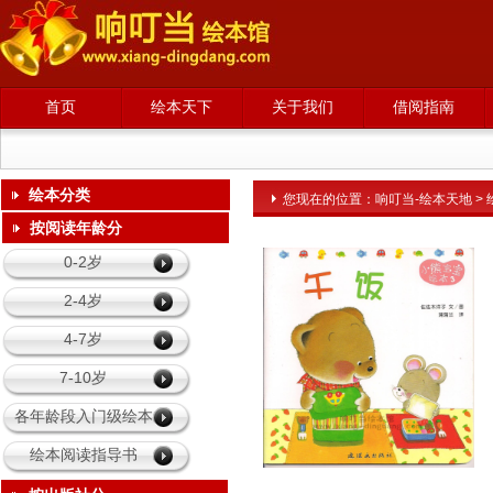
首页
绘本天下
关于我们
借阅指南
绘本分类
您现在的位置：
响叮当-绘本天地
>
请输入内容
按阅读年龄分
0-2岁
2-4岁
4-7岁
7-10岁
各年龄段入门级绘本
绘本阅读指导书