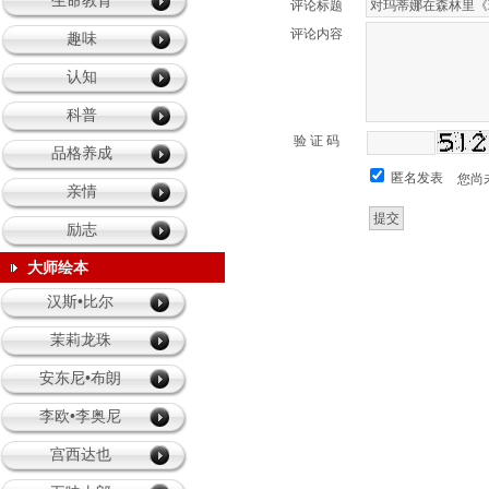
生命教育
评论标题
评论内容
趣味
认知
科普
验 证 码
品格养成
匿名发表
您尚
亲情
励志
大师绘本
汉斯•比尔
茉莉龙珠
安东尼•布朗
李欧•李奥尼
宫西达也