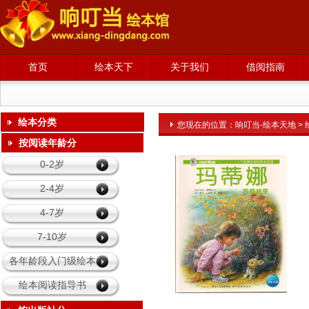
首页
绘本天下
关于我们
借阅指南
绘本分类
您现在的位置：
响叮当-绘本天地
>
请输入内容
按阅读年龄分
0-2岁
2-4岁
4-7岁
7-10岁
各年龄段入门级绘本
绘本阅读指导书