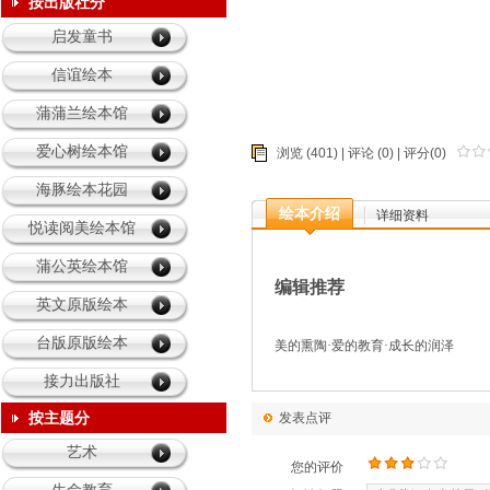
育儿的我
按出版社分
启发童书
童年乐园
信谊绘本
蒲蒲兰绘本馆
爱心树绘本馆
浏览 (401) |
评论
(0) | 评分(0)
海豚绘本花园
绘本介绍
详细资料
悦读阅美绘本馆
蒲公英绘本馆
编辑推荐
英文原版绘本
台版原版绘本
美的熏陶
·
爱的教育
·
成长的润泽
接力出版社
按主题分
发表点评
艺术
您的评价