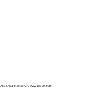
TA888.NET
mantbex3.0
www.188bet.com