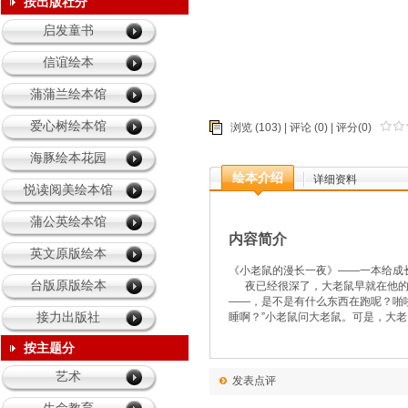
育儿的我
按出版社分
启发童书
童年乐园
信谊绘本
蒲蒲兰绘本馆
爱心树绘本馆
浏览 (103) |
评论
(0) | 评分(0)
海豚绘本花园
绘本介绍
详细资料
悦读阅美绘本馆
蒲公英绘本馆
内容简介
英文原版绘本
《小老鼠的漫长一夜》——一本给成
台版原版绘本
夜已经很深了，大老鼠早就在他的
——，是不是有什么东西在跑呢？啪
接力出版社
睡啊？”小老鼠问大老鼠。可是，大
按主题分
艺术
发表点评