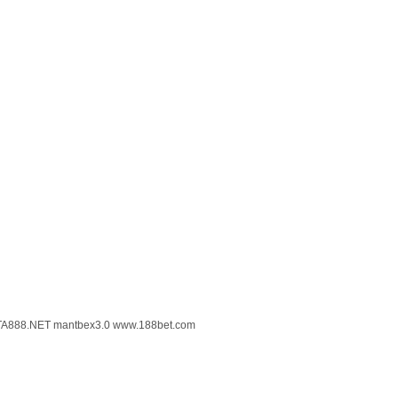
TA888.NET
mantbex3.0
www.188bet.com