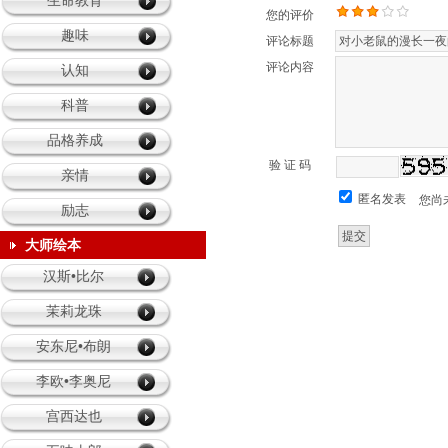
生命教育
您的评价
趣味
评论标题
评论内容
认知
科普
品格养成
验 证 码
亲情
匿名发表
您尚
励志
大师绘本
汉斯•比尔
茉莉龙珠
安东尼•布朗
李欧•李奥尼
宫西达也