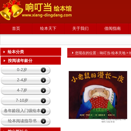
首页
绘本天下
关于我们
借阅指南
绘本分类
您现在的位置：
响叮当-绘本天地
>
请输入内容
按阅读年龄分
0-2岁
2-4岁
4-7岁
7-10岁
各年龄段入门级绘本
绘本阅读指导书